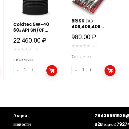
BRISK ГАЗ
Coldtec 5W-40
406,405,409
60л API SN/CF
дв.ЕВРО 3 / зазор
Роснефть
980.00
₽
0,7мм/ ключ 16мм
22 460.00
₽
DR17YС 4шт.
★
★
★
★
★
(0)
★
★
★
★
★
(0)
7 в наличии!
5 в наличии!
Акции
78435551536@
Новости
B2B отдел:
7927