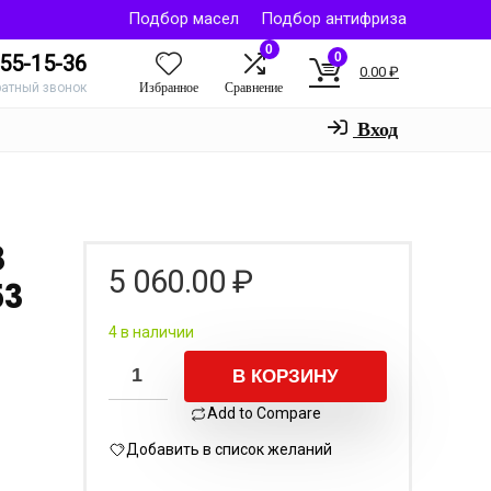
Подбор масел
Подбор антифриза
0
0
55-15-36
0.00
₽
Избранное
Сравнение
ратный звонок
Вход
8
5 060.00
₽
53
4 в наличии
В КОРЗИНУ
Add to Compare
Добавить в список желаний