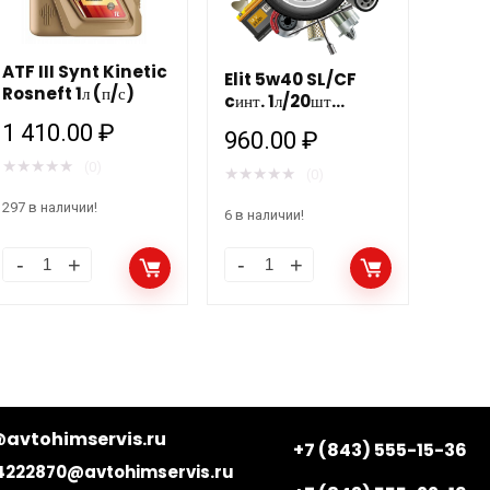
ATF III Synt Kinetic
Elit 5w40 SL/CF
Rosneft 1л (п/с)
cинт. 1л/20шт
MANNOL
1 410.00
₽
960.00
₽
★
★
★
★
★
(0)
★
★
★
★
★
(0)
297 в наличии!
6 в наличии!
avtohimservis.ru
+7 (843) 555-15-36
4222870@avtohimservis.ru