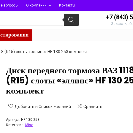
ые вопросы
О компании
Контакты
+7 (843)
5
Заказать об
естировании
8 (R15) слоты «эллипс» HF 130 253 комплект
Диск переднего тормоза ВАЗ 111
(R15) слоты «эллипс» HF 130 2
комплект
Добавить в Список желаний
Сравнить
Артикул:
HF 130 253
Категория:
Misc