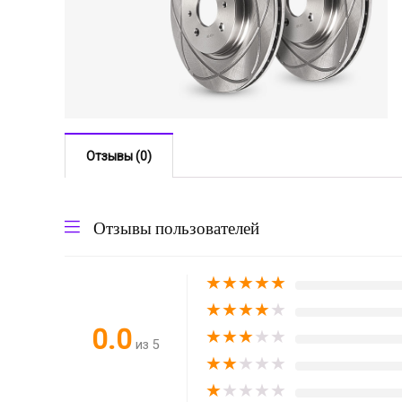
Отзывы (0)
Отзывы пользователей
★
★
★
★
★
★
★
★
★
★
0.0
★
★
★
★
★
из 5
★
★
★
★
★
★
★
★
★
★