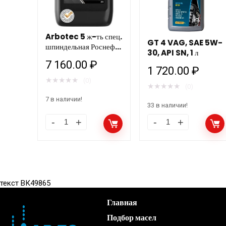
Arbotec 5 ж-ть спец.
GT 4 VAG, SAE 5W-
шпиндельная Роснефть
30, API SN, 1 л
20л (бывш Велосит 5)
7 160.00
₽
1 720.00
₽
★
★
★
★
★
(0)
★
★
★
★
★
(0)
7 в наличии!
33 в наличии!
текст ВК49865
Главная
Подбор масел