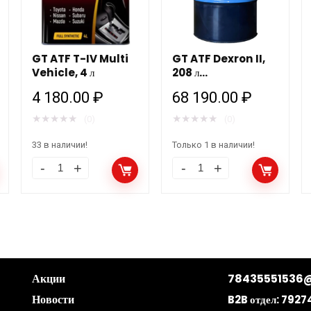
GT ATF T-IV Multi
GT ATF Dexron II,
Vehicle, 4 л
208 л
Трансмиссионная
4 180.00
₽
68 190.00
₽
жидкость для АКПП
★
★
★
★
★
★
★
★
★
★
(0)
(0)
33 в наличии!
Только 1 в наличии!
Акции
78435551536@
Новости
B2B отдел:
7927