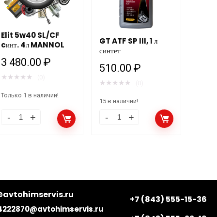
Elit 5w40 SL/CF
GT ATF SP III, 1 л
cинт. 4л MANNOL
синтет
3 480.00
₽
510.00
₽
★
★
★
★
★
(0)
★
★
★
★
★
(0)
Только 1 в наличии!
15 в наличии!
avtohimservis.ru
+7 (843) 555-15-36
4222870@avtohimservis.ru