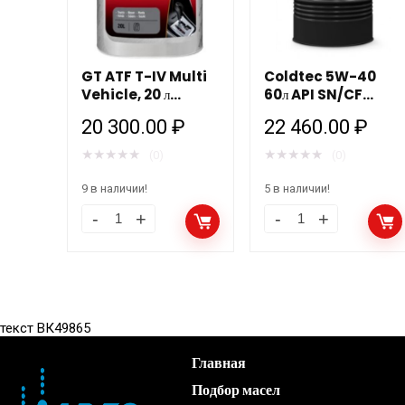
GT ATF T-IV Multi
Coldtec 5W-40
Vehicle, 20 л
60л API SN/CF
трансмиссионная
Роснефть
20 300.00
₽
22 460.00
₽
жидкость
★
★
★
★
★
★
★
★
★
★
(0)
(0)
9 в наличии!
5 в наличии!
текст ВК49865
Главная
Подбор масел