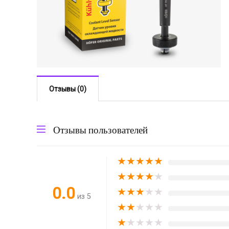
Отзывы (0)
Отзывы пользователей
★
★
★
★
★
★
★
★
★
★
0.0
★
★
★
★
★
из 5
★
★
★
★
★
★
★
★
★
★