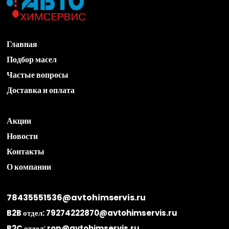
Главная
Подбор масел
Частые вопросы
Доставка и оплата
Акции
Новости
Контакты
О компании
78435551536@avtohimservis.ru
B2B отдел:
79274222870@avtohimservis.ru
B2C отдел:
rop@avtohimservis.ru