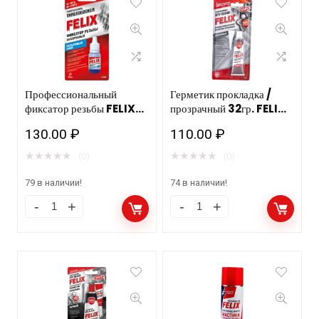
Профессиональный
Герметик прокладка /
фиксатор резьбы FELIX
прозрачный 32гр. FELIX
6мл (анаэробный
TC/12 шт.
130.00
₽
110.00
₽
разъемный синий) 18шт
★
★
★
★
★
★
★
★
★
★
(0)
(0)
79 в наличии!
74 в наличии!