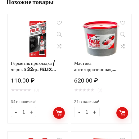
Похожие товары
Герметик прокладка /
Мастика
черный 32гр. FELIX
антикоррозионная,
ТС/12 шт.
резино-битумная, в п/э
110.00
₽
620.00
₽
ведре, 2кг.4шт. FELIX
★
★
★
★
★
★
★
★
★
★
(0)
(0)
34 в наличии!
21 в наличии!