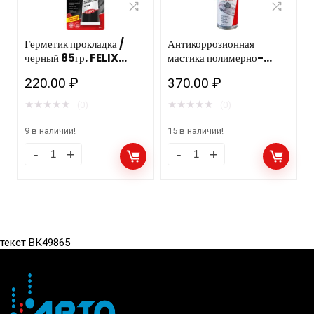
Герметик прокладка /
Антикоррозионная
черный 85гр. FELIX
мастика полимерно-
ТС/12 шт.
битумная, аэрозоль
220.00
₽
370.00
₽
650мл. 12шт. FELIX
★
★
★
★
★
★
★
★
★
★
(0)
(0)
9 в наличии!
15 в наличии!
текст ВК49865