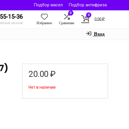
Подбор масел
Подбор антифриза
0
0
55-15-36
0.00
₽
Избранное
Сравнение
ратный звонок
Вход
.7)
20.00
₽
Нет в наличии