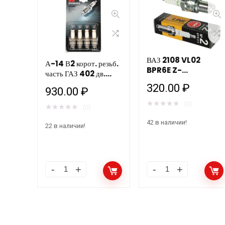
ВАЗ 2108 VL02
А-14 В2 корот. резьб.
BPR6E Z-
часть ГАЗ 402 дв.
KERZEN/PLUGS F
(40шт.)
320.00
₽
карб. NGK
930.00
₽
★
★
★
★
★
(0)
★
★
★
★
★
(0)
42 в наличии!
22 в наличии!