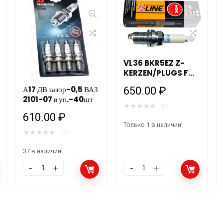
VL36 BKR5EZ Z-
KERZEN/PLUGS F
6714 NGK (FIAT,
А17 ДВ зазор-0,5 ВАЗ
650.00
₽
RENAULT)
2101-07 в уп.-40шт
★
★
★
★
★
(0)
610.00
₽
Только 1 в наличии!
★
★
★
★
★
(0)
37 в наличии!