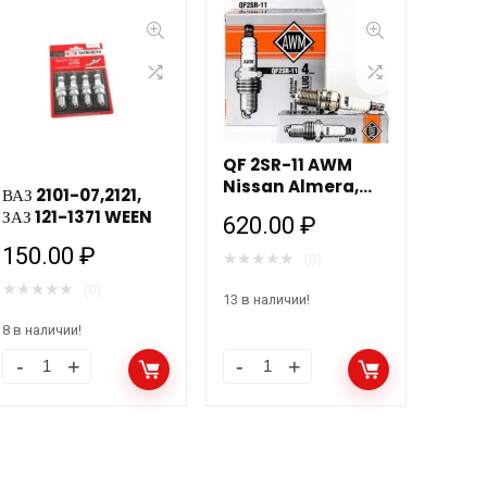
QF 2SR-11 AWM
Nissan Almera,
ВАЗ 2101-07,2121,
Hyunday Accent,
ЗАЗ 121-1371 WEEN
620.00
₽
Gets, Elantra, Kia
Rio 1.4, 1.6, Mazda 3
150.00
₽
★
★
★
★
★
(0)
1.6 к-т 4шт.
★
★
★
★
★
(0)
13 в наличии!
8 в наличии!