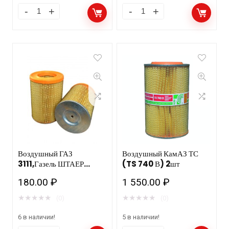
Воздушный ГАЗ
Воздушный КамАЗ ТС
3111,Газель ШТАЕР
(TS 740 В) 2шт
0406-02 Невский
180.00
₽
1 550.00
₽
★
★
★
★
★
★
★
★
★
★
(0)
(0)
6 в наличии!
5 в наличии!