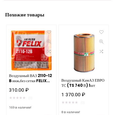
Похожие товары
Воздушный ВАЗ 2110-12
Воздушный КамАЗ ЕВРО
B инж.без сетки FELIX
ТС (TS 740 В) 1шт
Тосол Синтез 24шт.
310.00
₽
1 370.00
₽
★
★
★
★
★
(0)
★
★
★
★
★
(0)
169 в наличии!
8 в наличии!