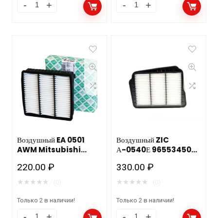
Воздушный EA 0501
Воздушный ZIC
AWM Mitsubishi
А-0540Е 96553450
Lancer, Mitsubishi
CHEVROLET/ DAEWOO
220.00
₽
330.00
₽
Outlander
(GM)
Lacetti,CHEVROLET/
★
★
★
★
★
★
★
★
★
★
(0)
(0)
DAEWOO (GM)
Nubira II
Только 2 в наличии!
Только 2 в наличии!