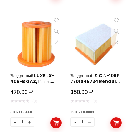
Воздушный LUXE LX-
Воздушный ZIC А-108Е
406-B GAZ, Газель
7701045724 Renault,
-Бизнес дв.Cummins
Nissan
470.00
₽
350.00
₽
Евро 3
(Трапецевидный)
★
★
★
★
★
★
★
★
★
★
(0)
(0)
6 в наличии!
13 в наличии!