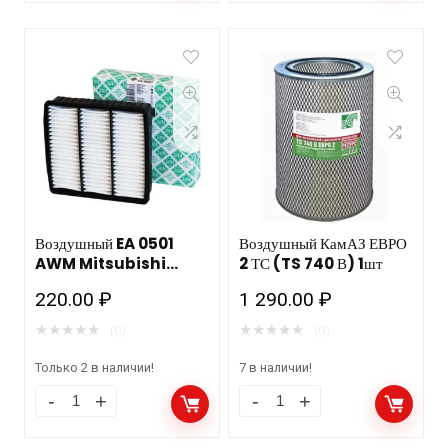
Воздушный EA 0501
Воздушный КамАЗ ЕВРО
AWM Mitsubishi
2 ТС (TS 740 В) 1шт
Lancer, Mitsubishi
220.00
₽
1 290.00
₽
Outlander
★
★
★
★
★
★
★
★
★
★
(0)
(0)
Только 2 в наличии!
7 в наличии!