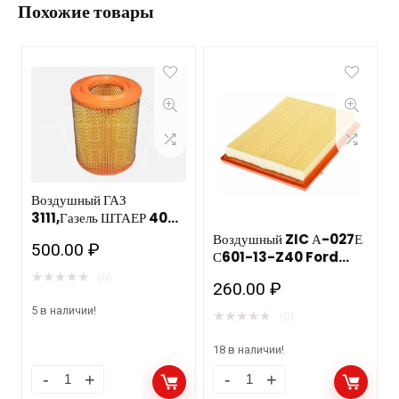
Похожие товары
Воздушный ГАЗ
3111,Газель ШТАЕР 406
(дв. с метал. дном)
Воздушный ZIC А-027Е
500.00
₽
ТС/6шт
С601-13-Z40 Ford
Fiesta, Fusion,
★
★
★
★
★
(0)
260.00
₽
MAZDA (EURO) 2 (DY)
5 в наличии!
★
★
★
★
★
(0)
18 в наличии!