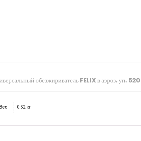
версальный обезжириватель FELIX в аэроз. уп. 520
Вес
0.52 кг