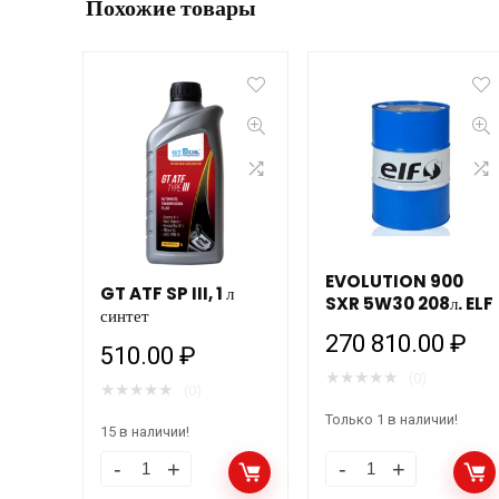
Похожие товары
EVOLUTION 900
GT ATF SP III, 1 л
SXR 5W30 208л. ELF
синтет
270 810.00
₽
510.00
₽
★
★
★
★
★
(0)
★
★
★
★
★
(0)
Только 1 в наличии!
15 в наличии!