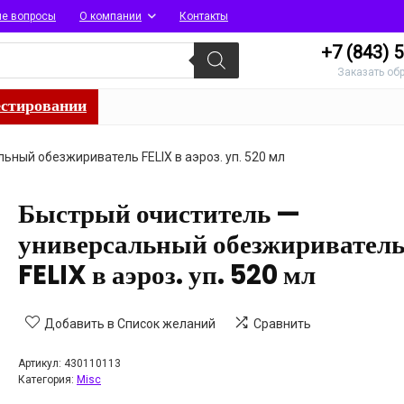
ые вопросы
О компании
Контакты
+7 (843)
5
Заказать об
естировании
ьный обезжириватель FELIX в аэроз. уп. 520 мл
Быстрый очиститель —
универсальный обезжиривател
FELIX в аэроз. уп. 520 мл
Добавить в Список желаний
Сравнить
Артикул:
430110113
Категория:
Misc