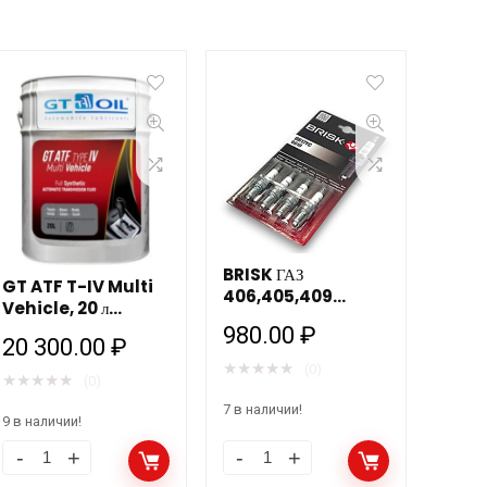
BRISK ГАЗ
GT ATF T-IV Multi
406,405,409
Vehicle, 20 л
дв.ЕВРО 3 / зазор
трансмиссионная
980.00
₽
0,7мм/ ключ 16мм
20 300.00
₽
жидкость
DR17YС 4шт.
★
★
★
★
★
(0)
★
★
★
★
★
(0)
7 в наличии!
9 в наличии!