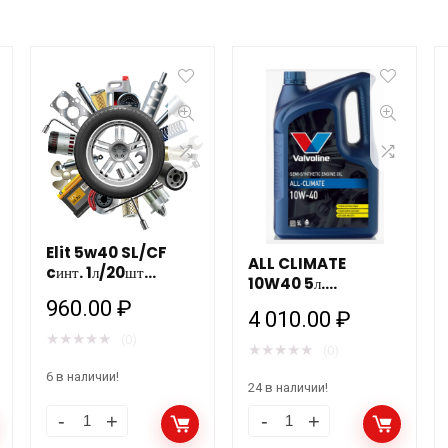
Elit 5w40 SL/CF
ALL CLIMATE
cинт. 1л/20шт
10W40 5л.
MANNOL
Valvoline 872776
960.00
₽
4 010.00
₽
★
★
★
★
★
(0)
★
★
★
★
★
(0)
6 в наличии!
24 в наличии!