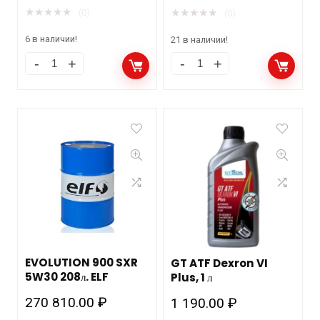
★
★
★
★
★
★
★
★
★
★
(0)
(0)
6 в наличии!
21 в наличии!
EVOLUTION 900 SXR
GT ATF Dexron VI
5W30 208л. ELF
Plus, 1 л
270 810.00
₽
1 190.00
₽