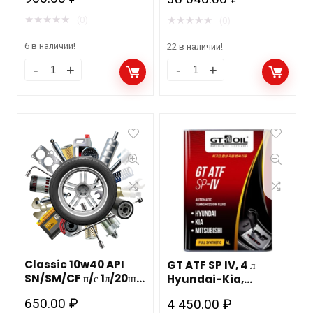
★
★
★
★
★
★
★
★
★
★
(0)
(0)
6 в наличии!
22 в наличии!
Classic 10w40 API
GT ATF SP IV, 4 л
SN/SM/CF п/с 1л/20шт
Hyundai-Kia,
MANNOL
Mitsubishi
650.00
₽
4 450.00
₽