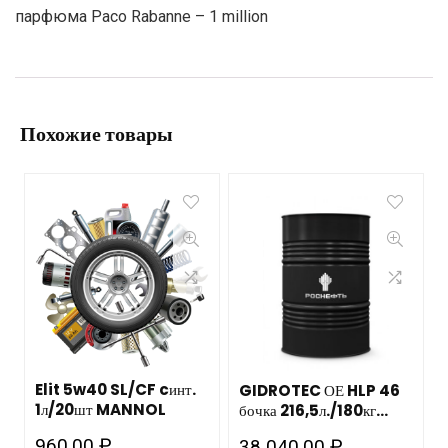
парфюма Paco Rabanne – 1 million
Похожие товары
Elit 5w40 SL/CF cинт.
GIDROTEC ОЕ HLP 46
1л/20шт MANNOL
бочка 216,5л./180кг
РОСНЕФТЬ НЗМП
960.00
₽
38 040.00
₽