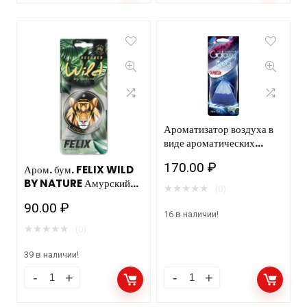
Ароматизатор воздуха в
виде ароматических
гранул саше: «FELIX
170.00
₽
Аром. бум. FELIX WILD
Galaxy bag (Новое
BY NATURE Амурский
авто) «
★
★
★
★
★
(0)
тигр
90.00
₽
16 в наличии!
★
★
★
★
★
(0)
39 в наличии!