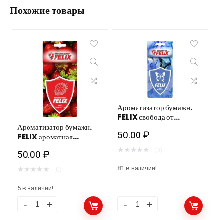
Похожие товары
Ароматизатор бумажн.
FELIX свобода от
табачного дыма 40шт.
Ароматизатор бумажн.
50.00
₽
FELIX ароматная
клубника 40шт.
★
★
★
★
★
(0)
50.00
₽
81 в наличии!
★
★
★
★
★
(0)
5 в наличии!