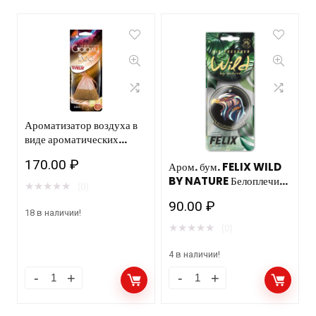
Ароматизатор воздуха в
виде ароматических
гранул саше: «FELIX
170.00
₽
Аром. бум. FELIX WILD
Galaxy bag (Цитрус)»
BY NATURE Белоплечий
★
★
★
★
★
(0)
орлан
90.00
₽
18 в наличии!
★
★
★
★
★
(0)
4 в наличии!