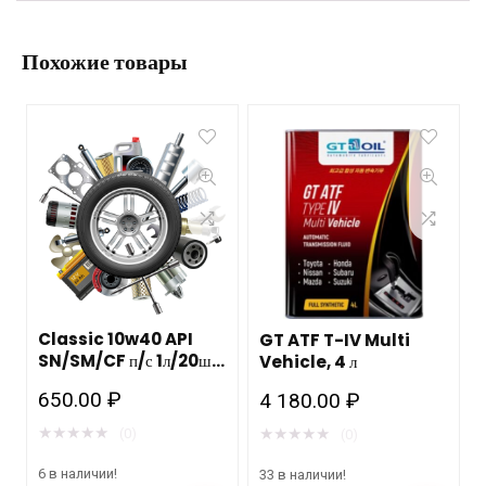
Похожие товары
Classic 10w40 API
GT ATF T-IV Multi
SN/SM/CF п/с 1л/20шт
Vehicle, 4 л
MANNOL
650.00
₽
4 180.00
₽
★
★
★
★
★
★
★
★
★
★
(0)
(0)
6 в наличии!
33 в наличии!