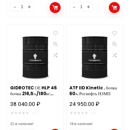
GIDROTEC ОЕ HLP 46
ATF IID Kinetic . бочка
бочка 216,5л./180кг
60л. Роснефть НЗМП
РОСНЕФТЬ НЗМП
38 040.00
₽
24 950.00
₽
★
★
★
★
★
★
★
★
★
★
(0)
(0)
22 в наличии!
18 в наличии!