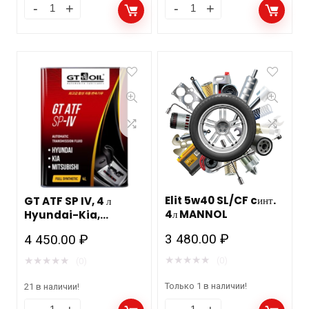
Elit 5w40 SL/CF cинт.
GT ATF SP IV, 4 л
4л MANNOL
Hyundai-Kia,
Mitsubishi
3 480.00
₽
4 450.00
₽
★
★
★
★
★
★
★
★
★
★
(0)
(0)
Только 1 в наличии!
21 в наличии!