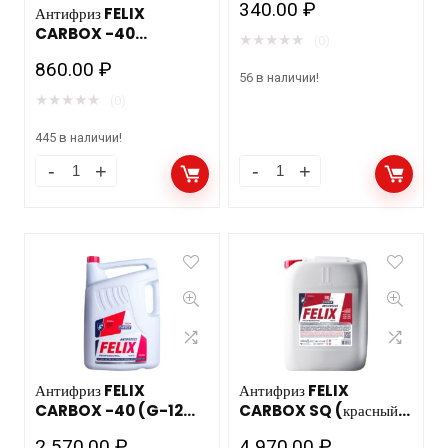
340.00
₽
Антифриз FELIX
CARBOX -40
★
★
★
★
★
(0)
(красный) 3кг/4шт.
860.00
₽
допуск Автоваз/Камаз
56 в наличии!
★
★
★
★
★
(0)
445 в наличии!
Антифриз FELIX
Антифриз FELIX
CARBOX -40 (G-12
CARBOX SQ (красный)
красный) 10кг/2шт.
п/э канистра 20кг
2 570.00
₽
4 970.00
₽