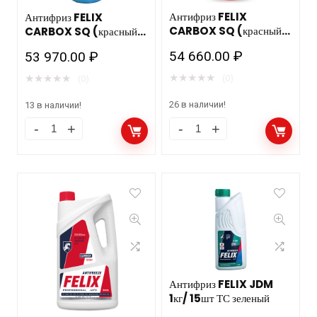
Антифриз FELIX
Антифриз FELIX
CARBOX SQ (красный)
CARBOX SQ (красный)
220кг. мет. бочка ТС
230кг/215л пласт. бочка
54 660.00
₽
53 970.00
₽
ТС
★
★
★
★
★
★
★
★
★
★
(0)
(0)
26 в наличии!
13 в наличии!
Антифриз FELIX JDM
1кг/ 15шт ТС зеленый