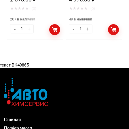
допуск Автоваз/Камаз
★
★
★
★
★
★
★
★
★
★
(0)
(0)
207 в наличии!
49 в наличии!
текст ВК49865
Главная
Подбор масел