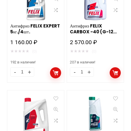
Антифриз FELIX EXPERT
Антифриз FELIX
5кг./4шт.
CARBOX -40 (G-12
красный) 10кг/2шт.
1 160.00
₽
2 570.00
₽
допуск Автоваз/Камаз
★
★
★
★
★
★
★
★
★
★
(0)
(0)
192 в наличии!
207 в наличии!