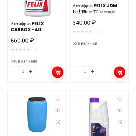
Антифриз FELIX JDM
1кг/ 15шт ТС зеленый
340.00
₽
Антифриз FELIX
CARBOX -40
★
★
★
★
★
(0)
(красный) 3кг/4шт.
860.00
₽
допуск Автоваз/Камаз
56 в наличии!
★
★
★
★
★
(0)
445 в наличии!