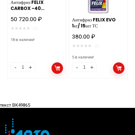
Антифриз FELIX
CARBOX -40
(красный) 230кг/215л
50 720.00
₽
Антифриз FELIX EVO
пласт. бочка допуск
1кг/ 15шт ТС
Автоваз/Камаз
★
★
★
★
★
(0)
380.00
₽
18 в наличии!
★
★
★
★
★
(0)
5 в наличии!
текст ВК49865