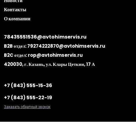
Главная
Подбор масел
Частые вопросы
Доставка и оплата
Акции
Новости
Контакты
О компании
78435551536@avtohimservis.ru
B2B отдел:
79274222870@avtohimservis.ru
B2C отдел:
rop@avtohimservis.ru
420030, г. Казань, ул. Клары Цеткин, 17 А