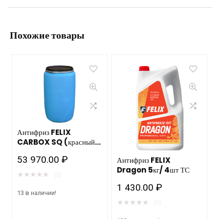
антипенные свойства; увеличенный срок годности —
до 25 тыс. км; не вредит целостности металлических
элементов мотора, защищает их от появления
ржавчины; не содержит силикатов, фосфатов, а также
эффективно противостоит формированию отложений;
защищает силовой агрегат от замерзания в
экстремальных условиях до -45С.
Похожие товары