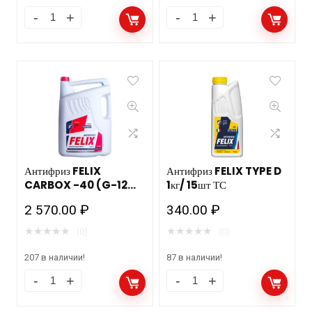
Антифриз FELIX JDM
Антифриз FELIX
Pink 5кг/ 4шт ТС
Dragon 1кг/ 15шт ТС
красный
1 420.00
₽
340.00
₽
★
★
★
★
★
★
★
★
★
★
(0)
(0)
40 в наличии!
39 в наличии!