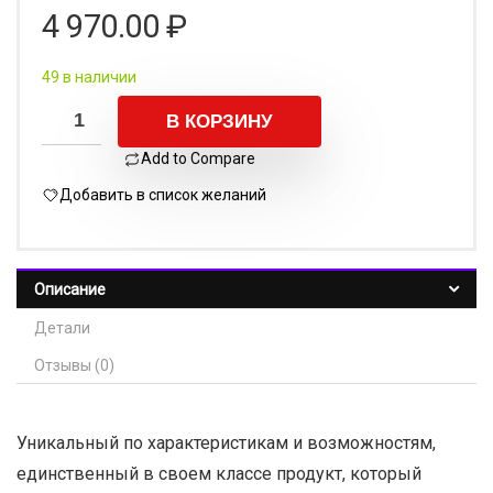
Антифриз FELIX CARBOX SQ
(красный) п/э канистра 20кг
Добавить в Список желаний
Сравнить
Артикул:
430206298
Категория:
Felix
4 970.00
₽
49 в наличии
В КОРЗИНУ
Add to Compare
Добавить в список желаний