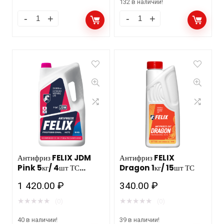
Антифриз FELIX
CARBOX SQ (красный)
230кг/215л пласт. бочка
53 970.00
₽
Антифриз FELIX
ТС
Dragon 5кг/ 4шт ТС
★
★
★
★
★
(0)
1 430.00
₽
13 в наличии!
★
★
★
★
★
(0)
132 в наличии!