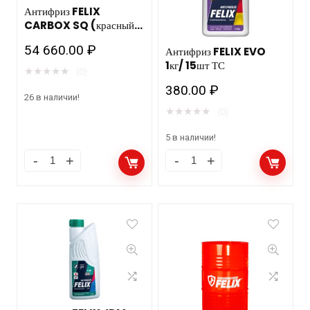
Антифриз FELIX
CARBOX SQ (красный)
220кг. мет. бочка ТС
54 660.00
₽
Антифриз FELIX EVO
1кг/ 15шт ТС
★
★
★
★
★
(0)
380.00
₽
26 в наличии!
★
★
★
★
★
(0)
5 в наличии!