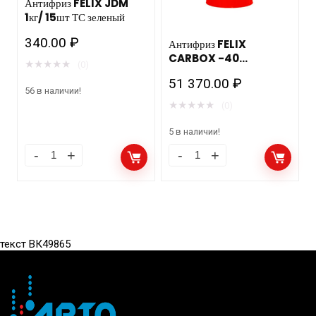
Антифриз FELIX JDM
1кг/ 15шт ТС зеленый
340.00
₽
Антифриз FELIX
CARBOX -40
★
★
★
★
★
(0)
(красный) 220кг/205л
51 370.00
₽
/1шт. допуск Автоваз/
56 в наличии!
Камаз
★
★
★
★
★
(0)
5 в наличии!
текст ВК49865