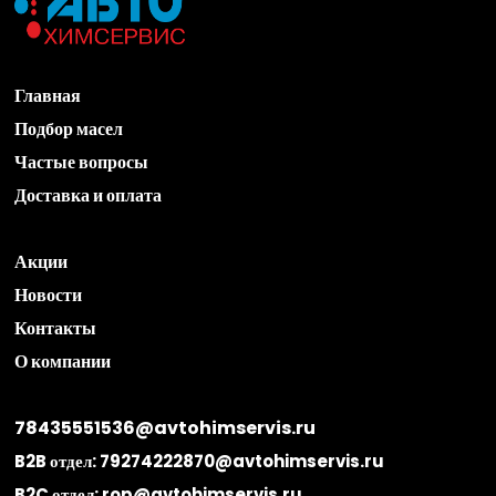
Главная
Подбор масел
Частые вопросы
Доставка и оплата
Акции
Новости
Контакты
О компании
78435551536@avtohimservis.ru
B2B отдел:
79274222870@avtohimservis.ru
B2C отдел:
rop@avtohimservis.ru