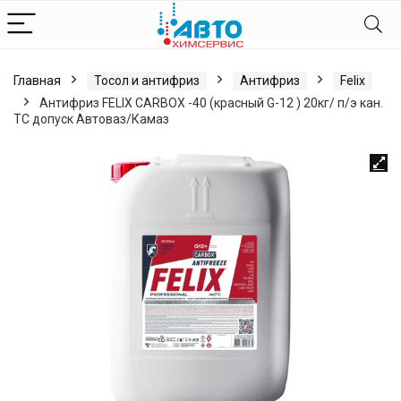
Главная
Тосол и антифриз
Антифриз
Felix
Антифриз FELIX CARBOX -40 (красный G-12 ) 20кг/ п/э кан.
ТС допуск Автоваз/Камаз