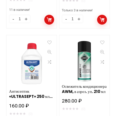
★
★
★
★
★
★
★
★
★
★
(0)
(0)
11 в наличии!
Только 3 в наличии!
Освежитель кондиционера
Антисептик
AWM, в аэроз. уп. 210 мл
«ULTRASEPT» 250 мл
280.00
₽
ТС/30шт
160.00
₽
★
★
★
★
★
(0)
★
★
★
★
★
(0)