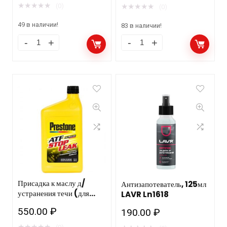
★
★
★
★
★
★
★
★
★
★
(0)
(0)
49 в наличии!
83 в наличии!
Присадка к маслу д/
Антизапотеватель, 125мл
устранения течи (для
LAVR Ln1618
АКПП) Prestone
550.00
₽
190.00
₽
946мл. метал. банка
AS270/2 12шт.