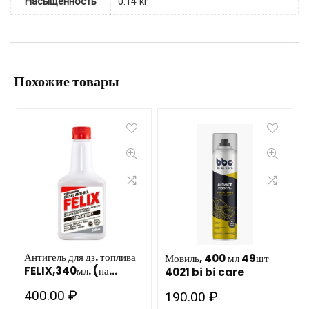
Насыщенность
0.14 кг
Похожие товары
Антигель для дз. топлива
Мовиль, 400 мл 49шт
FELIX,340мл. (на
4021 bi bi care
250л.)Тосол
400.00
₽
190.00
₽
Синтез/12шт