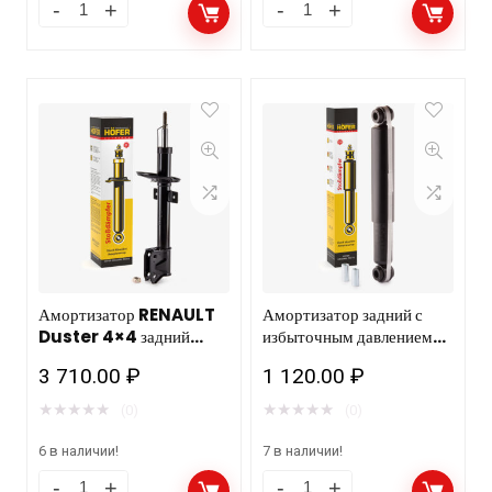
Амортизатор RENAULT
Амортизатор задний с
Duster 4×4 задний
избыточным давлением
газовый HOFER HF 505
газа ВАЗ 2121 HOFER HF
3 710.00
₽
1 120.00
₽
204/ 4/6шт
505 110/10шт
★
★
★
★
★
★
★
★
★
★
(0)
(0)
6 в наличии!
7 в наличии!