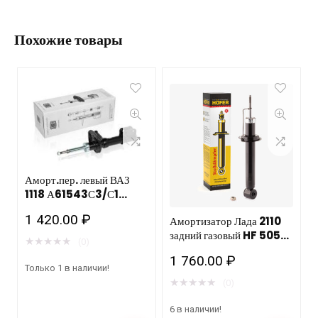
Похожие товары
Аморт.пер. левый ВАЗ
1118 А61543С3/С1
ФЕНОКС
1 420.00
₽
Амортизатор Лада 2110
задний газовый HF 505
★
★
★
★
★
(0)
118 / 6шт
1 760.00
₽
Только 1 в наличии!
★
★
★
★
★
(0)
6 в наличии!