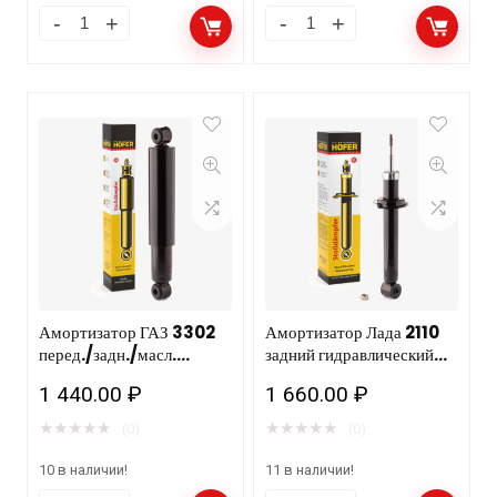
Амортизатор ГАЗ 3302
Амортизатор Лада 2110
перед./задн./масл.
задний гидравлический
гидравлический
HF 505 117 6шт
1 440.00
₽
1 660.00
₽
(усиленный) HF 505 125
★
★
★
★
★
★
★
★
★
★
(0)
(0)
10 в наличии!
11 в наличии!