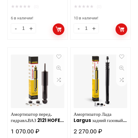
★
★
★
★
★
★
★
★
★
★
(0)
(0)
6 в наличии!
10 в наличии!
Амортизатор перед.
Амортизатор Лада
гидравл.ВАЗ 2121 HOFER
Largus задний газовый
HF 505 107/10шт
HOFER HF 505 144/
1 070.00
₽
2 270.00
₽
10шт