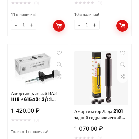
★
★
★
★
★
★
★
★
★
★
(0)
(0)
11 в наличии!
10 в наличии!
Аморт.пер. левый ВАЗ
1118 А61543С3/С1
ФЕНОКС
1 420.00
₽
Амортизатор Лада 2101
задний гидравлический
★
★
★
★
★
(0)
масл. HF 505 105 10шт
1 070.00
₽
Только 1 в наличии!
★
★
★
★
★
(0)