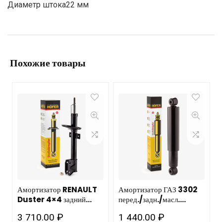
Диаметр штока22 мм
Похожие товары
Амортизатор RENAULT
Амортизатор ГАЗ 3302
Duster 4×4 задний
перед./задн./масл.
газовый HOFER HF 505
гидравлический
3 710.00
₽
1 440.00
₽
204/ 4/6шт
(усиленный) HF 505 125