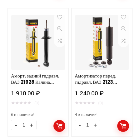
Аморт. задний гидравл.
Амортизатор перед.
ВАЗ 21928 Калина
гидравл. ВАЗ 2123
Cross HOFER HF 505
HOFER HF 505 111/10шт
1 910.00
₽
1 240.00
₽
123 /6шт
★
★
★
★
★
★
★
★
★
★
(0)
(0)
6 в наличии!
4 в наличии!