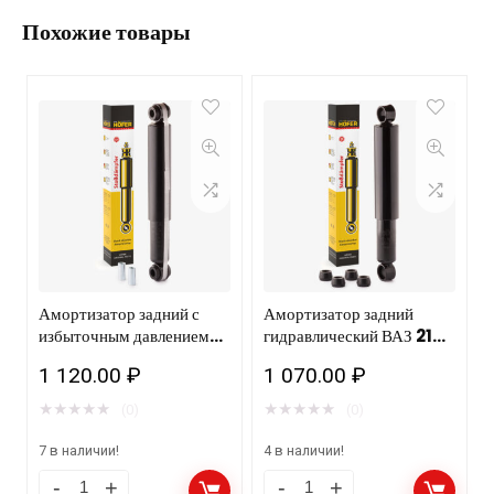
Похожие товары
Амортизатор задний с
Амортизатор задний
избыточным давлением
гидравлический ВАЗ 2121
газа ВАЗ 2121 HOFER HF
HOFER HF 505
1 120.00
₽
1 070.00
₽
505 110/10шт
109/10шт
★
★
★
★
★
★
★
★
★
★
(0)
(0)
7 в наличии!
4 в наличии!