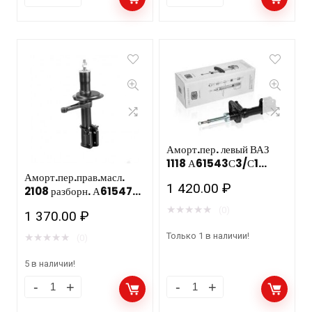
Аморт.пер. левый ВАЗ
1118 А61543С3/С1
ФЕНОКС
Аморт.пер.прав.масл.
1 420.00
₽
2108 разборн. А61547С1
ФЕНОКС
★
★
★
★
★
(0)
1 370.00
₽
Только 1 в наличии!
★
★
★
★
★
(0)
5 в наличии!