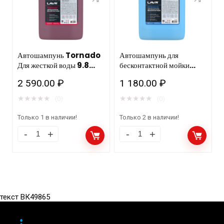
Автошампунь Tornado
Автошампунь для
Для жесткой воды 9.8
бесконтактной мойки
Концентрат 1:60 — 160,
Intansive, 5л Ln2307
2 590.00
₽
1 180.00
₽
6,3 КГ Ln2342 LAVR
★
★
★
★
★
★
★
★
★
★
(0)
(0)
Только 1 в наличии!
Только 2 в наличии!
текст ВК49865