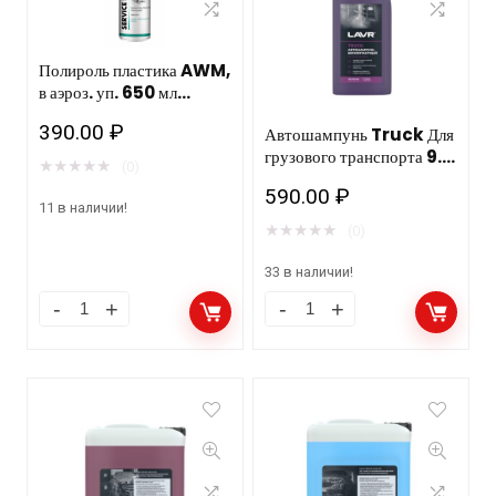
Полироль пластика AWM,
в аэроз. уп. 650 мл
(лимон)
390.00
₽
Автошампунь Truck Для
грузового транспорта 9.0
★
★
★
★
★
(0)
Концентрат 1:40 — 80,
590.00
₽
1,2 КГ Ln2346 LAVR
11 в наличии!
★
★
★
★
★
(0)
33 в наличии!