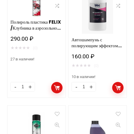
Полироль пластика FELIX
/Клубника в аэрозольной
упаковке 400мл./12шт
290.00
₽
Автошампунь с
НМ
полирующим эффектом
★
★
★
★
★
(0)
цветочный BiBiCare 1 л
160.00
₽
4124 12шт
27 в наличии!
★
★
★
★
★
(0)
10 в наличии!