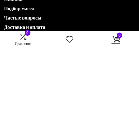
Подбор масел
Частые вопросы
Доставка и оплата
0
0
Сравнение
Акции
Новости
Контакты
О компании
78435551536@avtohimservis.ru
B2B отдел:
79274222870@avtohimservis.ru
B2C отдел:
rop@avtohimservis.ru
420030, г. Казань, ул. Клары Цеткин, 17 А