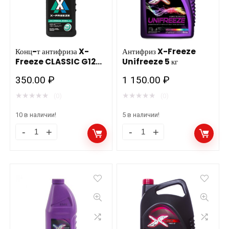
Конц-т антифриза X-
Антифриз X-Freeze
Freeze CLASSIC G12
Unifreeze 5 кг
(зелен.) 1кг ост.
350.00
₽
1 150.00
₽
★
★
★
★
★
★
★
★
★
★
(0)
(0)
10 в наличии!
5 в наличии!
Конц-
Антифриз
т
X-
антифриза
Freeze
X-
Unifreeze
Freeze
5
CLASSIC
кг
G12
количество