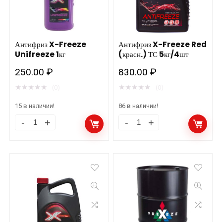
(зелен.)
1кг
ост.
количество
Антифриз X-Freeze
Антифриз X-Freeze Red
Unifreeze 1кг
(красн.) ТС 5кг/4шт
250.00
₽
830.00
₽
★
★
★
★
★
★
★
★
★
★
(0)
(0)
15 в наличии!
86 в наличии!
Антифриз
Антифриз
X-
X-
Freeze
Freeze
Unifreeze
Red
1кг
(красн.)
количество
ТС
5кг/4шт
количество