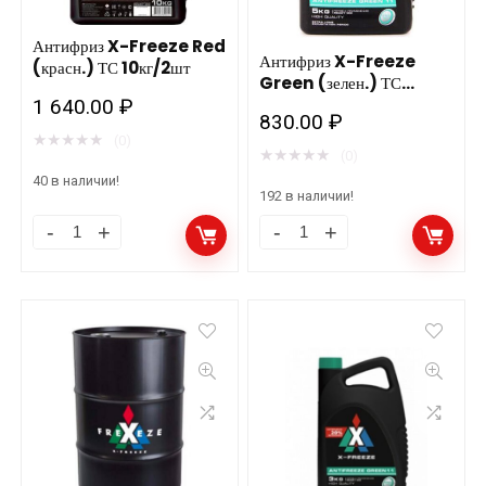
Антифриз X-Freeze Red
Антифриз X-Freeze
(красн.) ТС 10кг/2шт
Green (зелен.) ТС
5кг/4шт
1 640.00
₽
830.00
₽
★
★
★
★
★
(0)
★
★
★
★
★
(0)
40 в наличии!
192 в наличии!
Антифриз
Антифриз
X-
X-
Freeze
Freeze
Red
Green
(красн.)
(зелен.)
ТС
ТС
10кг/2шт
5кг/4шт
количество
количество