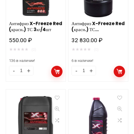
Антифриз X-Freeze Red
Антифриз X-Freeze Red
(красн.) ТС 3кг/4шт
(красн.) ТС
220кг/205л/1шт
550.00
₽
32 830.00
₽
★
★
★
★
★
★
★
★
★
★
(0)
(0)
136 в наличии!
6 в наличии!
Антифриз
Антифриз
X-
X-
Freeze
Freeze
Red
Red
(красн.)
(красн.)
ТС
ТС
3кг/4шт
220кг/205л/1шт
количество
количество