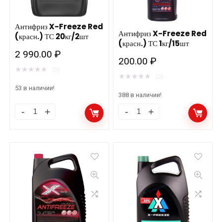
Антифриз X-Freeze Red
Антифриз X-Freeze Red
(красн.) ТС 20кг/2шт
(красн.) ТС 1кг/15шт
2 990.00
₽
200.00
₽
★
★
★
★
★
(0)
★
★
★
★
★
(0)
53 в наличии!
388 в наличии!
Антифриз
Антифриз
X-
X-
Freeze
Freeze
Red
Red
(красн.)
(красн.)
ТС
ТС
20кг/2шт
1кг/15шт
количество
количество