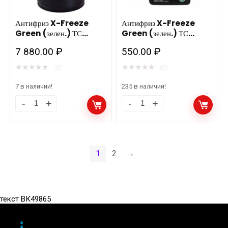
Антифриз X-Freeze
Антифриз X-Freeze
Green (зелен.) ТС
Green (зелен.) ТС
50кг/2шт
3кг/4шт
7 880.00
₽
550.00
₽
★
★
★
★
★
★
★
★
★
★
(0)
(0)
7 в наличии!
235 в наличии!
Антифриз
Антифриз
X-
X-
Freeze
Freeze
Green
Green
1
2
→
(зелен.)
(зелен.)
ТС
ТС
50кг/2шт
3кг/4шт
текст ВК49865
количество
количество