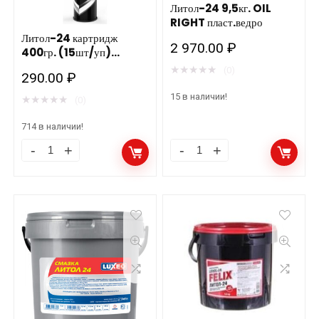
20л
РИКОС
Литол-24 9,5кг. OIL
RIGHT пласт.ведро
количество
количество
Литол-24 картридж
2 970.00
₽
400гр. (15шт/уп)
Роснефть
★
★
★
★
★
(0)
290.00
₽
15 в наличии!
★
★
★
★
★
(0)
714 в наличии!
Литол-24
Литол-24
картридж
9,5кг.
400гр.
OIL
(15шт/
RIGHT
уп)
пласт.ведро
Роснефть
количество
количество