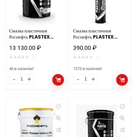
Смазка пластичная
Смазка пластичная
Роснефть PLASTEX
Роснефть PLASTEX
LITHIUM EP 3, ведро 20л
LITHIUM EP 2, картридж
13 130.00
₽
390.00
₽
400г
★
★
★
★
★
★
★
★
★
★
(0)
(0)
46 в наличии!
1573 в наличии!
Смазка
Смазка
пластичная
пластичная
Роснефть
Роснефть
PLASTEX
PLASTEX
LITHIUM
LITHIUM
EP
EP
3,
2,