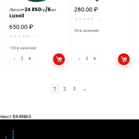
280.00
₽
Литол-24 850гр/8шт
Luxoil
★
★
★
★
★
(0)
650.00
₽
39 в наличии!
★
★
★
★
★
(0)
150 в наличии!
Литол-24
Литол-24
850гр/8шт
800гр/
Luxoil
9шт.Oilright
количество
количество
1
2
3
→
текст ВК49865