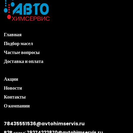
Главная
Подбор масел
Частые вопросы
Доставка и оплата
Акции
Новости
Контакты
О компании
78435551536@avtohimservis.ru
B2B отдел:
79274222870@avtohimservis.ru