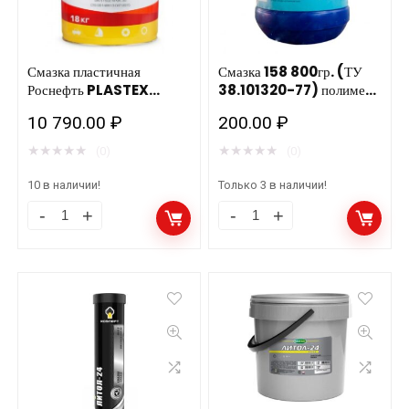
20л
20л
количество
количество
Смазка пластичная
Смазка 158 800гр. (ТУ
Роснефть PLASTEX
38.101320-77) полимер.
LITHIUM EP 0, ведро 20л
банка РИКОС
10 790.00
₽
200.00
₽
★
★
★
★
★
★
★
★
★
★
(0)
(0)
10 в наличии!
Только 3 в наличии!
Смазка
Смазка
пластичная
158
Роснефть
800гр.
PLASTEX
(ТУ
LITHIUM
38.101320-
EP
77)
0,
полимер.
ведро
банка