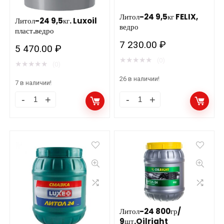
Литол-24 9,5кг FELIX,
Литол-24 9,5кг. Luxoil
ведро
пласт.ведро
7 230.00
₽
5 470.00
₽
★
★
★
★
★
(0)
★
★
★
★
★
(0)
26 в наличии!
7 в наличии!
Литол-24
Литол-24
9,5кг.
9,5кг
Luxoil
FELIX,
пласт.ведро
ведро
количество
количество
Литол-24 800гр/
9шт.Oilright