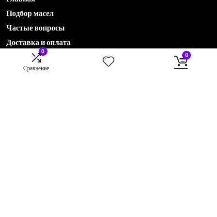
Подбор масел
Частые вопросы
Доставка и оплата
0
0
Сравнение
Акции
Новости
Контакты
О компании
78435551536@avtohimservis.ru
B2B отдел:
79274222870@avtohimservis.ru
B2C отдел:
rop@avtohimservis.ru
420030, г. Казань, ул. Клары Цеткин, 17 А