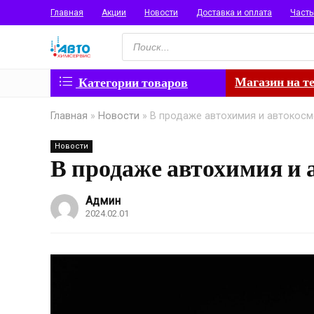
Главная
Акции
Новости
Доставка и оплата
Част
Поиск
товаров
Магазин на т
Категории товаров
Главная
»
Новости
»
В продаже автохимия и автокос
Новости
В продаже автохимия и
Админ
2024.02.01