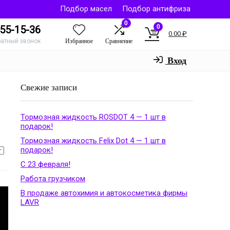
Подбор масел
Подбор антифриза
0
0
55-15-36
0.00
₽
Избранное
Сравнение
ратный звонок
Вход
Свежие записи
Тормозная жидкость ROSDOT 4 — 1 шт в
подарок!
Тормозная жидкость Felix Dot 4 — 1 шт в
подарок!
С 23 февраля!
Работа грузчиком
В продаже автохимия и автокосметика фирмы
LAVR