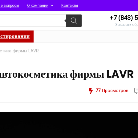
ые вопросы
О компании
Контакты
+7 (843)
5
Заказать об
естировании
метика фирмы LAVR
 автокосметика фирмы LAVR
77
Просмотров