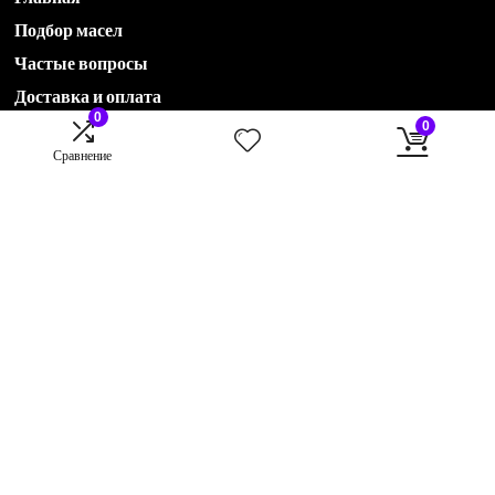
Подбор масел
Частые вопросы
Доставка и оплата
0
0
Сравнение
Акции
Новости
Контакты
О компании
78435551536@avtohimservis.ru
B2B отдел:
79274222870@avtohimservis.ru
B2C отдел:
rop@avtohimservis.ru
420030, г. Казань, ул. Клары Цеткин, 17 А