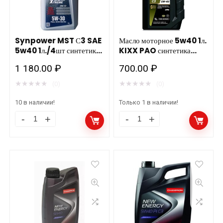
количество
872386
подходит
д/
Synpower MST С3 SAE
Масло моторное 5w40 1л.
5w40 1л./4шт синтетика
KIXX PAO синтетика
газовых
Valvoline 872385
12шт.
1 180.00
₽
двигателей
700.00
₽
подходит д/газовых
двигателей
количество
★
★
★
★
★
★
★
★
★
★
(0)
(0)
10 в наличии!
Только 1 в наличии!
Synpower
Масло
MST
моторное
С3
5w40
SAE
1л.
5w40
KIXX
1л./4шт
PAO
синтетика
синтетика
Valvoline
12шт.