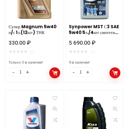
Супер Magnum 5w40
Synpower MST С3 SAE
п/с 1л.(12шт) ТНК
5w40 5л./4шт синтетика
Valvoline 872386
330.00
₽
5 690.00
₽
подходит д/газовых
двигателей
★
★
★
★
★
★
★
★
★
★
(0)
(0)
Только 3 в наличии!
9 в наличии!
Супер
Synpower
Magnum
MST
5w40
С3
п/
SAE
с
5w40
1л.
5л./4шт
(12шт)
синтетика
ТНК
Valvoline