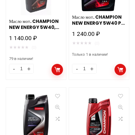
872385
количество
подходит
Масло мот. CHAMPION
д/
Масло мот. CHAMPION
NEW ENERGY 5W40 PI
NEW ENERGY 5W40,
C3, ACEA: C3-12, API:
газовых
ACEA: A3/B4-12, API:
1 240.00
₽
SN/CF (1л) синт.
двигателей
1 140.00
₽
SN/CF (1л) синт.
★
★
★
★
★
(0)
количество
★
★
★
★
★
(0)
Только 1 в наличии!
79 в наличии!
Масло
Масло
мот.
мот.
CHAMPION
CHAMPION
NEW
NEW
ENERGY
ENERGY
5W40,
5W40
ACEA:
PI
A3/B4-
C3,