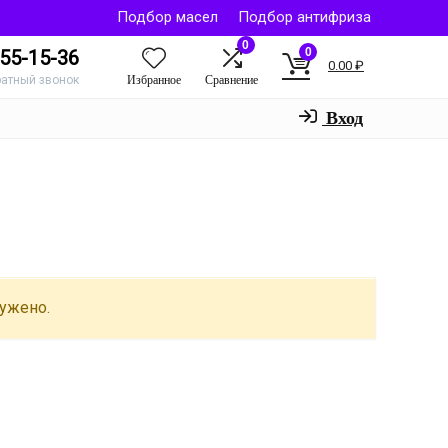
Подбор масел
Подбор антифриза
0
0
55-15-36
0.00
₽
Избранное
Сравнение
ратный звонок
Вход
ружено.