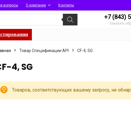
ые вопросы
О компании
Контакты
+7 (843)
5
Заказать об
естировании
авная
Товар Спецификации API
CF-4, SG
F-4, SG
Товаров, соответствующих вашему запросу, не обна