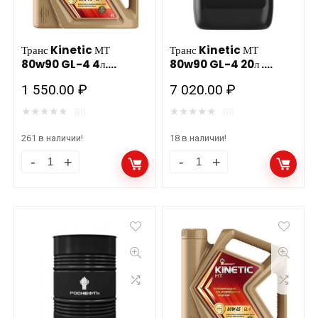
Транс Kinetic МТ
Транс Kinetic МТ
80w90 GL-4 4л.
80w90 GL-4 20л .
Роснефть
Роснефть
1 550.00
₽
7 020.00
₽
★
★
★
★
★
★
★
★
★
★
(0)
(0)
261 в наличии!
18 в наличии!
Транс
Транс
Kinetic
Kinetic
МТ
МТ
80w90
80w90
GL-
GL-
4
4
4л.
20л
Роснефть
.