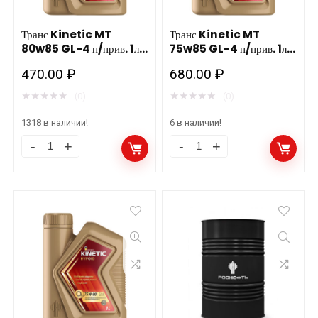
количество
мин.
Роснефть
Транс Kinetic MT
Транс Kinetic MT
80w85 GL-4 п/прив. 1л.
75w85 GL-4 п/прив. 1л.
нов.
мин. Роснефть нов.
п/с Роснефть
470.00
₽
количество
680.00
₽
★
★
★
★
★
★
★
★
★
★
(0)
(0)
1318 в наличии!
6 в наличии!
Транс
Транс
Kinetic
Kinetic
MT
MT
80w85
75w85
GL-
GL-
4
4
п/
п/
прив.
прив.
1л.
1л.