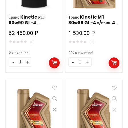
количество
Роснефть
количество
Транс Kinetic МТ
Транс Kinetic MT
80w90 GL-4
80w85 GL-4 п/прив. 4л.
205л./180кг . Роснефть
мин. Роснефть нов.
62 460.00
₽
1 530.00
₽
★
★
★
★
★
★
★
★
★
★
(0)
(0)
5 в наличии!
446 в наличии!
Транс
Транс
Kinetic
Kinetic
МТ
MT
80w90
80w85
GL-
GL-
4
4
205л./180кг
п/
.
прив.
Роснефть
4л.