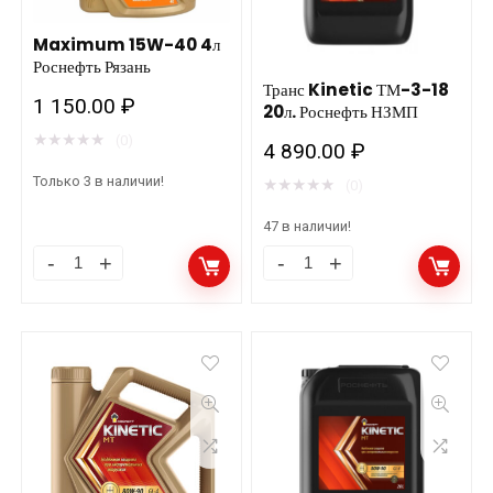
количество
АВТОВАЗ
Maximum 15W-40 4л
Рязань
Роснефть Рязань
количество
Транс Kinetic ТМ-3-18
1 150.00
₽
20л. Роснефть НЗМП
★
★
★
★
★
(0)
4 890.00
₽
Только 3 в наличии!
★
★
★
★
★
(0)
47 в наличии!
Maximum
Транс
15W-
Kinetic
40
ТМ-3-
4л
18
Роснефть
20л.
Рязань
Роснефть
количество
НЗМП
количество