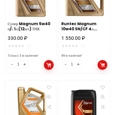
Супер Magnum 5w40
Runtec Magnum
п/с 1л.(12шт) ТНК
10w40 SN/CF 4л.
Синтетика Роснефть
330.00
₽
1 550.00
₽
(допуск АВТОВАЗ Рязань
★
★
★
★
★
★
★
★
★
★
(0)
(0)
Только 3 в наличии!
89 в наличии!
Супер
Runtec
Magnum
Magnum
5w40
10w40
п/
SN/CF
с
4л.
1л.
Синтетика
(12шт)
Роснефть
ТНК
(допуск