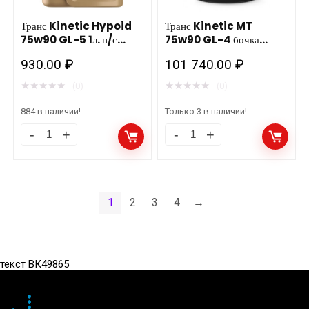
мин.
п/
Роснефть
с
Транс Kinetic Hypoid
Транс Kinetic MT
75w90 GL-5 1л. п/с
75w90 GL-4 бочка
нов.
Роснефть
Роснефть
216,5л 205/180кг.
количество
930.00
₽
количество
101 740.00
₽
Роснефть,
Новокуйбышевск
★
★
★
★
★
★
★
★
★
★
(0)
(0)
884 в наличии!
Только 3 в наличии!
Транс
Транс
Kinetic
Kinetic
Hypoid
MT
75w90
75w90
1
2
3
4
→
GL-
GL-
5
4
1л.
бочка
текст ВК49865
п/
216,5л
с
205/180кг.
Роснефть
Роснефть,