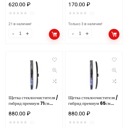
количество
620.00
₽
170.00
₽
ведре, 2кг.4шт. FELIX
★
★
★
★
★
★
★
★
★
★
(0)
(0)
21 в наличии!
Только 3 в наличии!
Мастика
Ароматизатор
антикоррозионная,
подвесной
резино-
с
битумная,
дерев.
в
крышкой
п/
FELIX
э
океан
ведре,
5мл.
2кг.4шт.
24шт.
Щетка стеклоочистителя /
Щетка стеклоочистителя /
гибрид премиум 71см
гибрид премиум 65см
FELIX
количество
Н28R AWM/12шт
Н26R AWM/12шт
количество
880.00
₽
880.00
₽
★
★
★
★
★
★
★
★
★
★
(0)
(0)