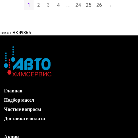
1
2
3
4
…
24
25
26
→
премиум
премиум
53см
51см
Н21R
Н20R
текст ВК49865
AWM/12шт
AWM/12шт
количество
количество
Главная
Подбор масел
Частые вопросы
Доставка и оплата
Акции