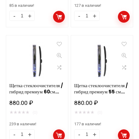
85 в наличии!
127 в наличии!
Щетка
Щетка
стеклоочистителя
стеклоочистителя
/
/
гибрид
гибрид
премиум
премиум
71см
65см
Н28R
Н26R
AWM/12шт
AWM/12шт
количество
количество
Щетка стеклоочистителя /
Щетка стеклоочистителя /
гибрид премиум 60см
гибрид премиум 55 см
Н24R AWM/12шт
Н22R AWM/12шт
880.00
₽
880.00
₽
★
★
★
★
★
★
★
★
★
★
(0)
(0)
239 в наличии!
177 в наличии!
Щетка
Щетка