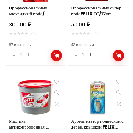
количество
Профессиональный
Профессиональный супер
эпоксидный клей /
клей FELIX ТС/12шт.
прозрачный (для
300.00
₽
50.00
₽
пластика) FELIX ТС/12
шт.
★
★
★
★
★
★
★
★
★
★
(0)
(0)
87 в наличии!
52 в наличии!
Профессиональный
Профессиональный
эпоксидный
супер
клей
клей
/
FELIX
прозрачный
ТС/12шт.
(для
количество
пластика)
FELIX
ТС/12
Мастика
Ароматизатор подвесной с
антикоррозионная,
дерев. крышкой FELIX
шт.
резино-битумная, в п/э
океан 5мл. 24шт.