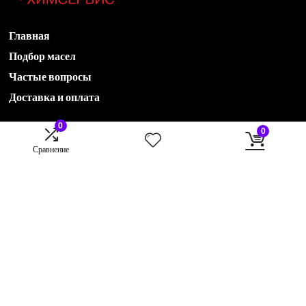
Главная
Подбор масел
Частые вопросы
Доставка и оплата
0
0
Акции
Сравнение
Новости
Контакты
О компании
78435551536@avtohimservis.ru
B2B отдел:
79274222870@avtohimservis.ru
B2C отдел:
rop@avtohimservis.ru
420030, г. Казань, ул. Клары Цеткин, 17 А