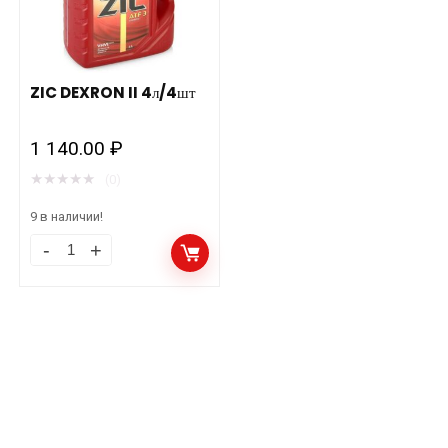
ZIC DEXRON II 4л/4шт
1 140.00
₽
★
★
★
★
★
(0)
9 в наличии!
ZIC
DEXRON
II
4л/4шт
количество