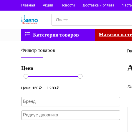
Главная
Акции
Новости
Доставка и оплата
Част
Поиск
товаров
Магазин на т
Категории товаров
Фильтр товаров
Гл
А
Цена
По
Цена:
150 ₽
—
1 280 ₽