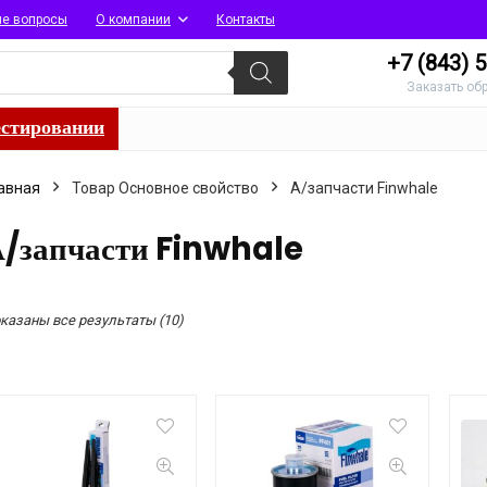
ые вопросы
О компании
Контакты
+7 (843)
5
Заказать об
естировании
авная
Товар Основное свойство
А/запчасти Finwhale
/запчасти Finwhale
Сортировка:
казаны все результаты (10)
по
популярности