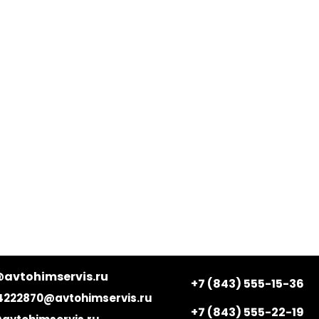
(FC108)
.инж.
FW
C112)
количество
W
личество
avtohimservis.ru
+7 (843) 555-15-36
4222870@avtohimservis.ru
+7 (843) 555-22-19