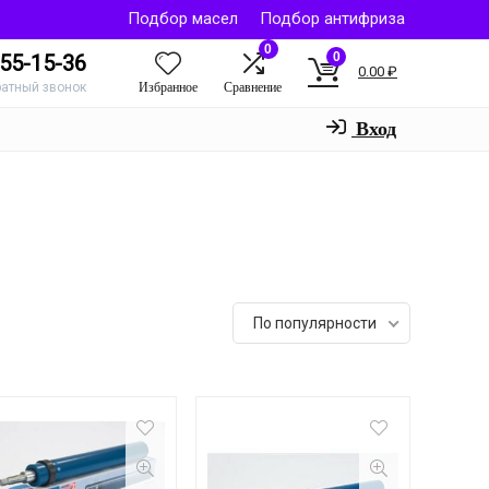
Подбор масел
Подбор антифриза
0
0
55-15-36
0.00
₽
Избранное
Сравнение
ратный звонок
Вход
По популярности