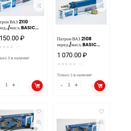
трон ВАЗ 2110
ред../масл. BASIC
20811) FW
 150.00
₽
Патрон ВАЗ 2108
перед./масл. BASIC
★
★
★
★
(0)
(120211) FW
1 070.00
₽
ько 3 в наличии!
★
★
★
★
★
(0)
Только 2 в наличии!
трон
Патрон
З
ВАЗ
10
2108
ред../
перед./
сл.
масл.
SIC
BASIC