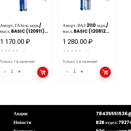
количество
FW
16
количество
кл
(F
Аморт. ГАЗель задн./
Аморт. ВАЗ 2110 задн./
масл. BASIC (120911)
масл. BASIC (120812)
F
FW
FW
ко
1 170.00
₽
1 280.00
₽
★
★
★
★
★
★
★
★
★
★
(0)
(0)
Только 1 в наличии!
Только 2 в наличии!
Аморт.
Аморт.
ГАЗель
ВАЗ
задн./
2110
масл.
задн./
BASIC
масл.
(120911)
BASIC
Акции
78435551536@
FW
(120812)
Новости
B2B отдел:
7927
количество
FW