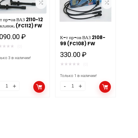
20811)
(120211)
W
FW
р-ов ВАЗ 2110-12
личество
количество
 кл.инж. (FC112) FW
 090.00
₽
К-т пр-ов ВАЗ 2108-
99 (FC108) FW
★
★
★
★
(0)
330.00
₽
ько 3 в наличии!
★
★
★
★
★
(0)
Только 1 в наличии!
К-
т
-
пр-
ов
З
ВАЗ
10-
2108-
99