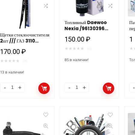
Па
Топливный Daewoo
пе
Nexia /96130396
(1
FINWHALE PF401
Щетки стеклоочистителя
1
150.00
₽
2шт /// ГАЗ 3110
410мм (FB16D)
★
★
★
★
★
★
(0)
170.00
₽
Finwhale
Тол
85 в наличии!
★
★
★
★
★
(0)
13 в наличии!
Щетки
Топливный
Па
стеклоочистителя
Daewoo
ВА
2шт
Nexia
21
///
/96130396
пе
ГАЗ
FINWHALE
ма
3110
PF401
BA