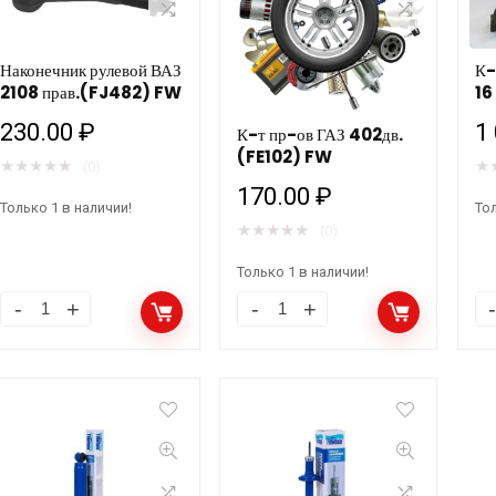
410мм
количество
(1
(FB16D)
F
Наконечник рулевой ВАЗ
К-т п
Finwhale
ко
2108 прав.(FJ482) FW
16
количество
230.00
₽
1
К-т пр-ов ГАЗ 402дв.
(FE102) FW
★
★
★
★
★
★
(0)
170.00
₽
Только 1 в наличии!
Тол
★
★
★
★
★
(0)
Только 1 в наличии!
Наконечник
К-
К-
рулевой
т
т
ВАЗ
пр-
пр
2108
ов
ов
прав.
ГАЗ
ВА
(FJ482)
402дв.
21
FW
(FE102)
12