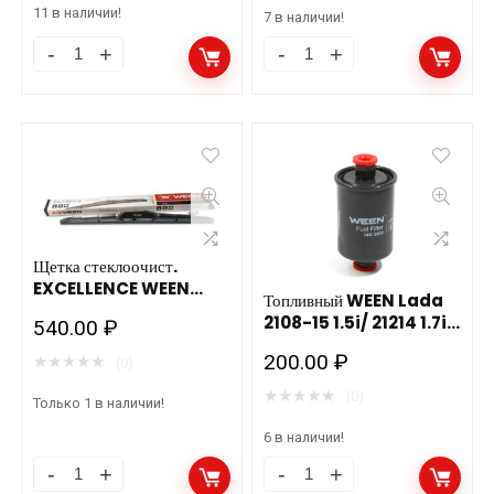
11 в наличии!
7 в наличии!
Щетка
Щетка
стеклоочист.
стеклоочист.
EXCELLENCE
EXCELLENCE
WEEN
WEEN
100-
100-
5021
5019
шт.
шт.
Щетка стеклоочист.
(525
(475
EXCELLENCE WEEN
мм)
мм)
Топливный WEEN Lada
100-5018 шт. (450 мм)
2108-15 1.5i/ 21214 1.7i
540.00
₽
количество
количество
140-2103
200.00
₽
★
★
★
★
★
(0)
★
★
★
★
★
(0)
Только 1 в наличии!
6 в наличии!
Щетка
Топливный