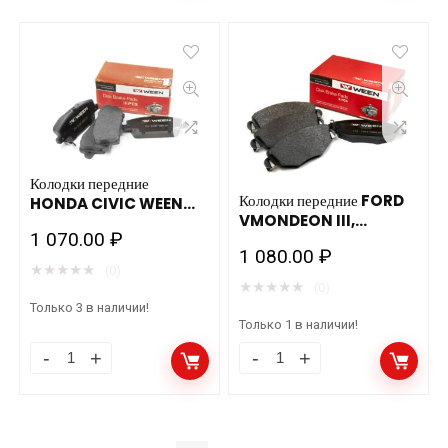
Lanos/
KIA
DAEWOO
RIO
87гр.
(DC),
181-
MAZDA
0039
DEMIO
WEEN
(DW)
количество
WEEN
Колодки передние
Колодки передние FORD
HONDA CIVIC WEEN
151-
VMONDEON III,
151-2128
1 070.00
₽
2199
JAGUAR X-TYPE WEEN
1 080.00
₽
151-1293
количество
★
★
★
★
★
(0)
★
★
★
★
★
(0)
Только 3 в наличии!
Только 1 в наличии!
Колодки
Колодки
передние
передние
HONDA
FORD
CIVIC
VMONDEON