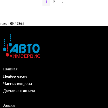
1
2
→
WEEN
III,
151-
JAGUAR
2128
X-
текст ВК49865
количество
TYPE
WEEN
151-
1293
количество
Главная
Подбор масел
Частые вопросы
Доставка и оплата
Акции