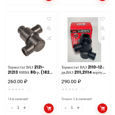
стеклоочист.
WEEN
EXCELLENCE
Lada
WEEN
2108-
100-
15
5018
1.5i/
шт.
21214
(450
1.7i
мм)
140-
количество
2103
количество
Термостат ВАЗ 2121-
Термостат ВАЗ 2110-12 с
21213 НИВА 80гр. (182-
дв.ВАЗ 2111,21114 корпус ,
0214) WEEN
85t,C WEEN 182-0104
260.00
₽
290.00
₽
★
★
★
★
★
★
★
★
★
★
(0)
(0)
14 в наличии!
Только 2 в наличии!
Термостат
Термостат
ВАЗ
ВАЗ