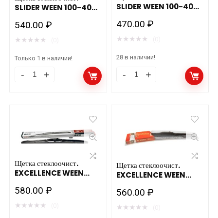
SLIDER WEEN 100-4024
SLIDER WEEN 100-4026
шт.(600 мм)
шт.(650 мм)
470.00
₽
540.00
₽
★
★
★
★
★
(0)
★
★
★
★
★
(0)
28 в наличии!
Только 1 в наличии!
Щетка
Щетка
стеклоочист.
стеклоочист.
SLIDER
SLIDER
WEEN
WEEN
100-
100-
4026
4024
шт.
шт.
Щетка стеклоочист.
Щетка стеклоочист.
(650
(600
EXCELLENCE WEEN
EXCELLENCE WEEN
100-5021 шт.(525 мм)
мм)
мм)
100-5019 шт.(475 мм)
580.00
₽
560.00
₽
количество
количество
★
★
★
★
★
(0)
★
★
★
★
★
(0)