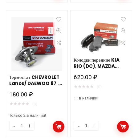
2121-
2110-
21213
12
НИВА
с
80гр.
дв.ВАЗ
(182-
2111,21114
0214)
корпус
WEEN
,
Колодки передние KIA
RIO (DC), MAZDA
количество
85t,C
DEMIO (DW) WEEN 151-
620.00
₽
WEEN
Термостат CHEVROLET
2199
Lanos/ DAEWOO 87гр.
182-
★
★
★
★
★
(0)
181-0039 WEEN
180.00
₽
0104
11 в наличии!
количество
★
★
★
★
★
(0)
Только 2 в наличии!
Термостат
Колодки
CHEVROLET
передние