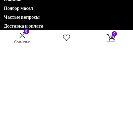
Подбор масел
Частые вопросы
Доставка и оплата
0
0
Сравнение
Акции
Новости
Контакты
О компании
78435551536@avtohimservis.ru
B2B отдел:
79274222870@avtohimservis.ru
B2C отдел:
rop@avtohimservis.ru
420030, г. Казань, ул. Клары Цеткин, 17 А