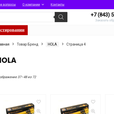
ые вопросы
О компании
Контакты
+7 (843)
5
Заказать об
естировании
авная
Товар Бренд
HOLA
Страница 4
HOLA
Сортировка:
ображение 37–48 из 72
по
популярности