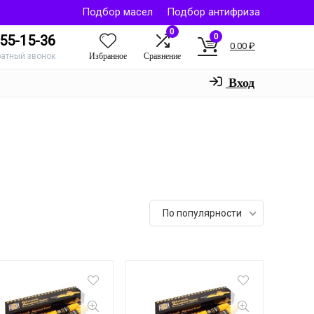
Подбор масел
Подбор антифриза
0
0
55-15-36
0.00
₽
Избранное
Сравнение
ратный звонок
Вход
По популярности