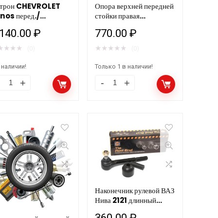
трон CHEVROLET
Опора верхней передней
количество
nos перед./
стойки правая
личество
сл(S511) HOLA /2шт
CHEVROLET /
 140.00
₽
770.00
₽
DAEWOO Lanos 1.4i,
1.5i, 1.6i HOLA R245
★
★
★
★
★
★
★
★
★
(0)
(0)
/12шт У
 наличии!
Только 1 в наличии!
трон
Опора
HEVROLET
верхней
nos
передней
ред./
стойки
сл(S511)
правая
OLA
CHEVROLET
шт
/
личество
DAEWOO
Наконечник рулевой ВАЗ
Lanos
Нива 2121 длинный
1.4i,
HOLA S114 /24шт
360.00
₽
1.5i,