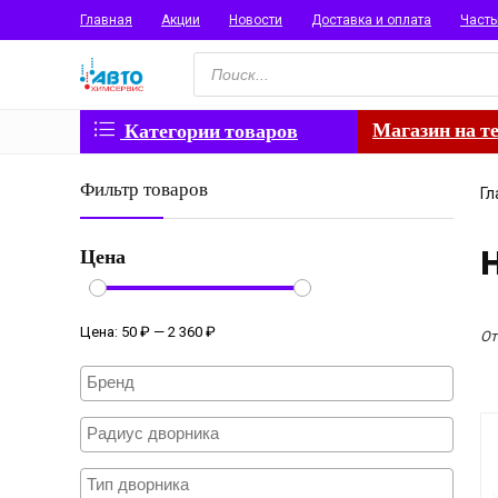
Главная
Акции
Новости
Доставка и оплата
Част
Поиск
товаров
Магазин на т
Категории товаров
Фильтр товаров
Гл
Цена
Цена:
50 ₽
—
2 360 ₽
От