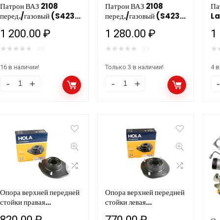
Патрон ВАЗ 2108
Патрон ВАЗ 2108
Па
У
количество
У
перед./газовый (S423)
перед./газовый (S423)
La
количество
ко
HOLA /2шт У
HOLA /2шт
ма
1 200.00
₽
1 280.00
₽
1
★
★
★
★
★
★
★
★
★
★
★
(0)
(0)
16 в наличии!
Только 3 в наличии!
4 в
Патрон
Патрон
Па
ВАЗ
ВАЗ
C
2108
2108
La
перед./
перед./
пе
газовый
газовый
ма
(S423)
(S423)
H
HOLA
HOLA
/2
/2шт
/2шт
ко
Опора верхней передней
Опора верхней передней
У
количество
стойки правая
стойки левая
количество
CHEVROLET /
CHEVROLET /
820.00
₽
770.00
₽