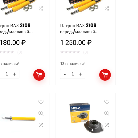
трон ВАЗ 2108
Патрон ВАЗ 2108
ред./масляный
перед./масляный
(S421) HOLA /2шт У
(S421) HOLA /2шт
 180.00
₽
1 250.00
₽
★
★
★
★
★
★
★
★
★
(0)
(0)
в наличии!
13 в наличии!
трон
Патрон
З
ВАЗ
08
2108
ред./
перед./
сляный
масляный
421)
(S421)
OLA
HOLA
шт
/2шт