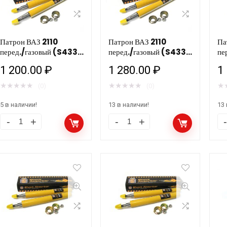
Патрон ВАЗ 2110
Патрон ВАЗ 2110
Па
перед./газовый (S433)
перед./газовый (S433)
пе
HOLA /2шт У
HOLA /2шт
1 200.00
₽
1 280.00
₽
1
★
★
★
★
★
★
★
★
★
★
★
(0)
(0)
5 в наличии!
13 в наличии!
13 
Патрон
Патрон
Па
ВАЗ
ВАЗ
ВА
2110
2110
21
перед./
перед./
пе
газовый
газовый
ма
(S433)
(S433)
(S
HOLA
HOLA
H
/2шт
/2шт
/2