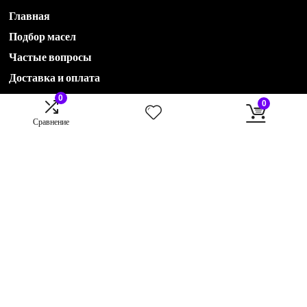
Главная
Подбор масел
Частые вопросы
Доставка и оплата
0
0
Акции
Сравнение
Новости
Контакты
О компании
78435551536@avtohimservis.ru
B2B отдел:
79274222870@avtohimservis.ru
B2C отдел:
rop@avtohimservis.ru
420030, г. Казань, ул. Клары Цеткин, 17 А