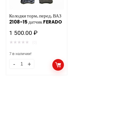
Колодки торм. перед. ВАЗ
2108-15 датчик FERADO
1 500.00
₽
★
★
★
★
★
(0)
7 в наличии!
Колодки
торм.
перед.
ВАЗ
2108-
15
датчик
FERADO
количество