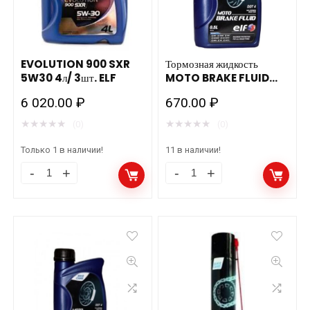
EVOLUTION 900 SXR
Тормозная жидкость
5W30 4л/ 3шт. ELF
MOTO BRAKE FLUID
DOT 5.1 12B05L ELF C1
6 020.00
₽
670.00
₽
194977
★
★
★
★
★
★
★
★
★
★
(0)
(0)
Только 1 в наличии!
11 в наличии!
EVOLUTION
Тормозная
900
жидкость
SXR
MOTO
5W30
BRAKE
4л/
FLUID
3шт.
DOT
ELF
5.1
количество
12B05L