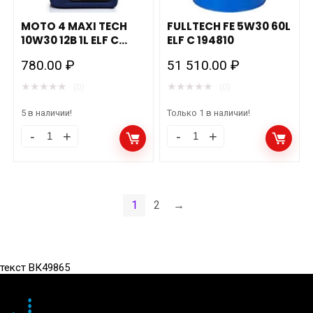
MOTO 4 MAXI TECH
FULLTECH FE 5W30 60L
10W30 12B 1L ELF C
ELF C 194810
213937
780.00
₽
51 510.00
₽
★
★
★
★
★
★
★
★
★
★
(0)
(0)
5 в наличии!
Только 1 в наличии!
MOTO
FULLTECH
4
FE
MAXI
5W30
TECH
60L
1
2
→
10W30
ELF
12B
C
1L
194810
текст ВК49865
ELF
количество
C
213937