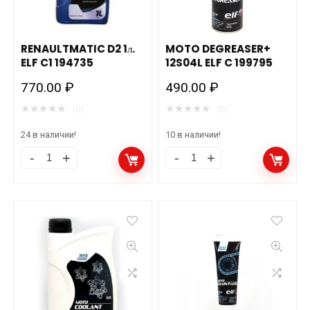
ELF
195628
C1
количество
количество
RENAULTMATIC D2 1л.
MOTO DEGREASER+
ELF C1 194735
12S04L ELF C 199795
770.00
₽
490.00
₽
★
★
★
★
★
★
★
★
★
★
(0)
(0)
24 в наличии!
10 в наличии!
RENAULTMATIC
MOTO
D2
DEGREASER+
1л.
12S04L
ELF
ELF
C1
C
194735
199795
количество
количество