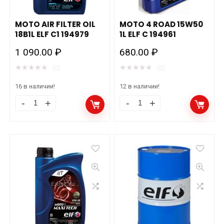
MOTO AIR FILTER OIL
MOTO 4 ROAD 15W50
18B1L ELF C1 194979
1L ELF C 194961
1 090.00
₽
680.00
₽
★
★
★
★
★
★
★
★
★
★
(0)
(0)
16 в наличии!
12 в наличии!
MOTO
MOTO
AIR
4
FILTER
ROAD
OIL
15W50
18B1L
1L
ELF
ELF
C1
C
194979
194961
количество
количество