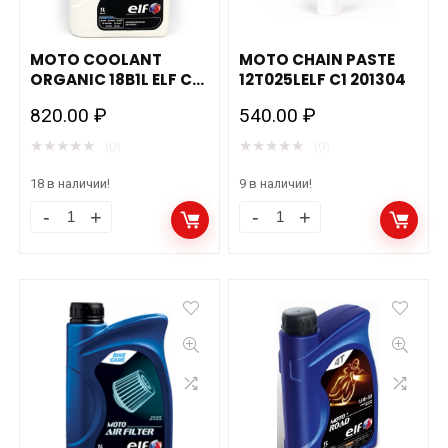
MOTO COOLANT
MOTO CHAIN PASTE
ORGANIC 18B1L ELF C1
12T025LELF C1 201304
194981
820.00
₽
540.00
₽
★
★
★
★
★
★
★
★
★
★
(0)
(0)
18 в наличии!
9 в наличии!
MOTO
MOTO
COOLANT
CHAIN
ORGANIC
PASTE
18B1L
12T025LELF
ELF
C1
C1
201304
194981
количество
количество