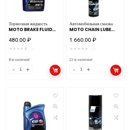
ELF
C1
194977
Тормозная жидкость
Автомобильная смазка
MOTO BRAKE FLUID
MOTO CHAIN LUBE
количество
DOT 4 12B05L ELF C1
400гр./12шт ELF C2
480.00
₽
1 660.00
₽
195628
★
★
★
★
★
★
★
★
★
★
(0)
(0)
8 в наличии!
22 в наличии!
Тормозная
Автомобильная
жидкость
смазка
MOTO
MOTO
BRAKE
CHAIN
FLUID
LUBE
DOT
400гр./12шт
4
ELF
12B05L
C2