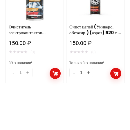
Очиститель
Очист цепей (Универс.
электроконтактов
обезжир.) (аэроз) 520 мл.
(аэрозоль) 210 мл.AVS
AVS AVK-039 A78225S
150.00
₽
150.00
₽
AVK-178 A07994S
★
★
★
★
★
★
★
★
★
★
(0)
(0)
39 в наличии!
Только 3 в наличии!
Очиститель
Очист
электроконтактов
цепей
(аэрозоль)
(Универс.
210
обезжир.)
мл.AVS
(аэроз)
AVK-
520
178
мл.
A07994S
AVS