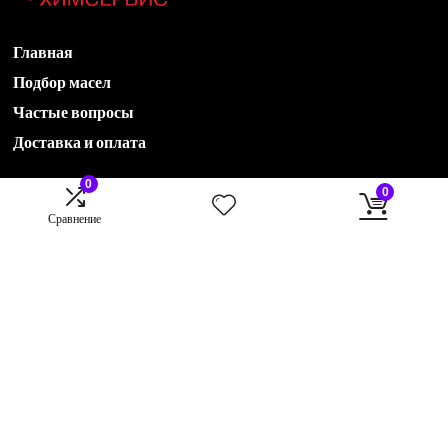
Главная
Подбор масел
Частые вопросы
Доставка и оплата
0
0
Акции
Сравнение
Новости
Контакты
О компании
78435551536@avtohimservis.ru
B2B отдел:
79274222870@avtohimservis.ru
B2C отдел:
rop@avtohimservis.ru
420030, г. Казань, ул. Клары Цеткин, 17 А