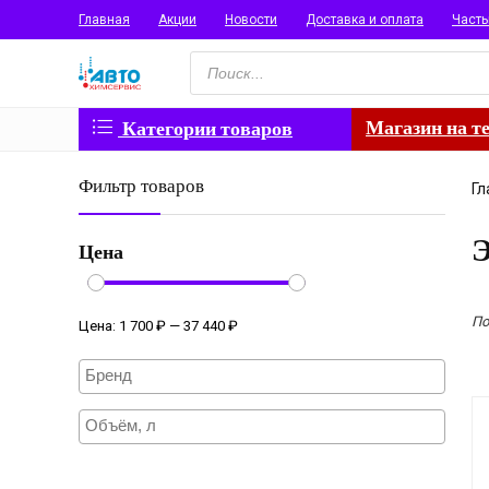
Главная
Акции
Новости
Доставка и оплата
Част
Поиск
товаров
Магазин на т
Категории товаров
Фильтр товаров
Гл
Цена
По
Цена:
1 700 ₽
—
37 440 ₽