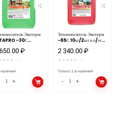
плоноситель Экотерм
Теплоноситель Экотерм
TAPRO -30С
-65С 10кг/2шт в п/эт
кг/1шт
канистре ТС
 650.00
₽
2 340.00
₽
★
★
★
★
★
★
★
★
★
(0)
(0)
 наличии!
Только 2 в наличии!
плоноситель
Теплоноситель
отерм
Экотерм
TAPRO
-65С
0С
10кг/2шт
кг/1шт
в
личество
п/
эт