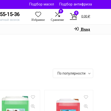
Подбор масел
Подбор антифриза
0
0
55-15-36
0.00
₽
Избранное
Сравнение
ратный звонок
Вход
По популярности