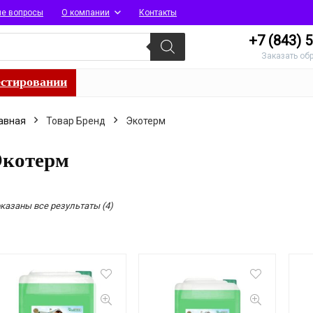
ые вопросы
О компании
Контакты
+7 (843)
5
Заказать об
естировании
авная
Товар Бренд
Экотерм
Экотерм
Сортировка:
казаны все результаты (4)
по
популярности