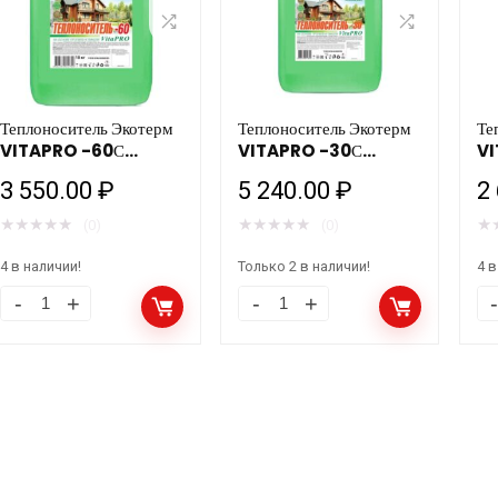
Теплоноситель Экотерм
Теплоноситель Экотерм
Те
VITAPRO -60С
VITAPRO -30С
VI
10кг/1шт
20кг/1шт
10
3 550.00
₽
5 240.00
₽
2
★
★
★
★
★
★
★
★
★
★
★
(0)
(0)
4 в наличии!
Только 2 в наличии!
4 в
Теплоноситель
Теплоноситель
Те
Экотерм
Экотерм
Эк
VITAPRO
VITAPRO
VI
-60С
-30С
-3
10кг/1шт
20кг/1шт
10
количество
количество
ко