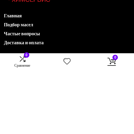
Главная
Подбор масел
Частые вопросы
Доставка и оплата
0
0
Акции
Сравнение
Новости
Контакты
О компании
78435551536@avtohimservis.ru
B2B отдел:
79274222870@avtohimservis.ru
B2C отдел:
rop@avtohimservis.ru
420030, г. Казань, ул. Клары Цеткин, 17 А