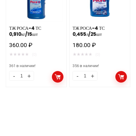
ТЖ РОСА-4 ТС
ТЖ РОСА-4 ТС
0,910кг/15шт
0,455л/25шт
360.00
₽
180.00
₽
★
★
★
★
★
★
★
★
★
★
(0)
(0)
361 в наличии!
356 в наличии!
ТЖ
ТЖ
РОСА-4
РОСА-4
ТС
ТС
0,910кг/15шт
0,455л/25шт
количество
количество