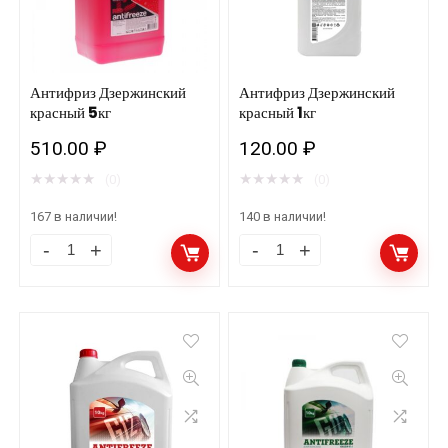
Антифриз Дзержинский
Антифриз Дзержинский
красный 5кг
красный 1кг
510.00
₽
120.00
₽
★
★
★
★
★
★
★
★
★
★
(0)
(0)
167 в наличии!
140 в наличии!
Антифриз
Антифриз
Дзержинский
Дзержинский
красный
красный
5кг
1кг
количество
количество