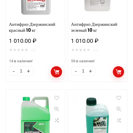
Антифриз Дзержинский
Антифриз Дзержинский
красный 10 кг
зеленый 10 кг
1 010.00
₽
1 010.00
₽
★
★
★
★
★
★
★
★
★
★
(0)
(0)
14 в наличии!
59 в наличии!
Антифриз
Антифриз
Дзержинский
Дзержинский
красный
зеленый
10
10
кг
кг
количество
количество