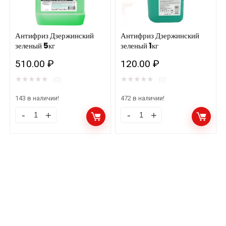
Антифриз Дзержинский
Антифриз Дзержинский
зеленый 5кг
зеленый 1кг
510.00
₽
120.00
₽
★
★
★
★
★
★
★
★
★
★
(0)
(0)
143 в наличии!
472 в наличии!
Антифриз
Антифриз
Дзержинский
Дзержинский
зеленый
зеленый
5кг
1кг
количество
количество