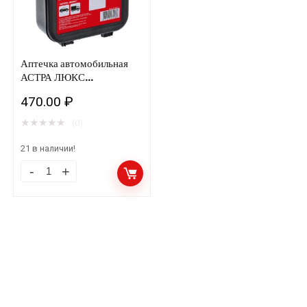
Аптечка автомобильная
АСТРА ЛЮКС
160*170*60
470.00
₽
★
★
★
★
★
(0)
21 в наличии!
Аптечка
автомобильная
АСТРА
ЛЮКС
160*170*60
количество