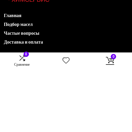
Главная
Подбор масел
Частые вопросы
Доставка и оплата
0
0
Акции
Сравнение
Новости
Контакты
О компании
78435551536@avtohimservis.ru
B2B отдел:
79274222870@avtohimservis.ru
B2C отдел:
rop@avtohimservis.ru
420030, г. Казань, ул. Клары Цеткин, 17 А